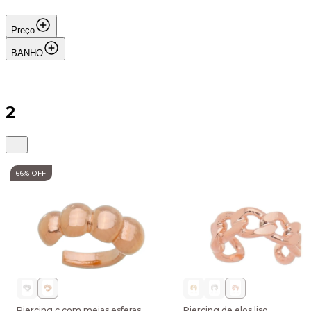
Preço
BANHO
2
66
% OFF
Piercing c com meias esferas
Piercing de elos liso