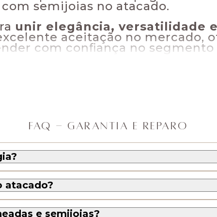
com semijoias no atacado.
ara
unir elegância, versatilidade 
excelente aceitação no mercado, 
nder com conﬁança no segmento de
itrine
FAQ - GARANTIA E REPARO
inos reúne modelos pensados para 
 oferecer um mix completo e em 
gia?
ssicos ou geométricos: cada estil
rair diferentes perﬁs de consumido
o atacado?
sejo e valor percebido.
lheadas e semijoias?