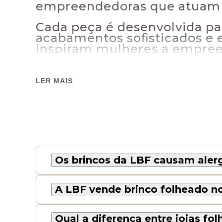
empreendedoras que atuam 
Cada peça é desenvolvida p
acabamentos soﬁsticados e 
inspiram mulheres a empree
LER MAIS
Brincos que valorizam sua v
Nossa linha de brincos femin
permitindo à empreendedora
do mercado.
Os brincos da LBF causam aler
Minimalistas, orgânicos, clá
estratégico, pensado para at
A LBF vende brinco folheado n
protagonista, despertando de
Qual a diferença entre joias fo