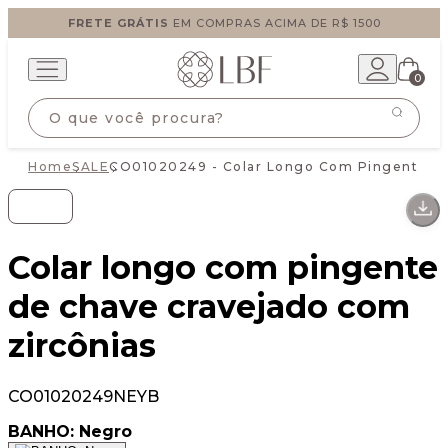
FRETE GRÁTIS
EM COMPRAS ACIMA DE R$ 1500
0
Home
SALE
CO01020249 - Colar Longo Com Pingente De
Colar longo com pingente
de chave cravejado com
zircônias
CO01020249NEYB
BANHO:
Negro